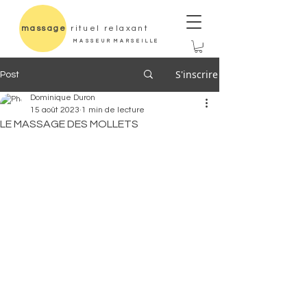
massage
rituel relaxant
M A S S E U R M A R S E I L L E
S'inscrire
Post
Dominique Duron
15 août 2023
1 min de lecture
LE MASSAGE DES MOLLETS