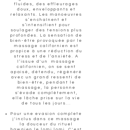
fluides, des effleurages
doux, enveloppants et
relaxants. Les manoeuvres
s’enchaînent et
s’intensifient pour
soulager des tensions plus
profondes. La sensation de
bien-être provoquée par le
massage californien est
propice à une réduction du
stress et de l’anxiété. A
l’issue d'un massage
californien, on se sent
apaisé, détendu, régénéré
avec un grand ressenti de
bien-être, pendant le
massage, la personne
s'évade complètement,
elle lâche prise sur la vie
de tous les jours...
Pour une evasion complete
j'inclus dans ce massage
la douceur du rituel
hawaien le lomi lomi. C'est