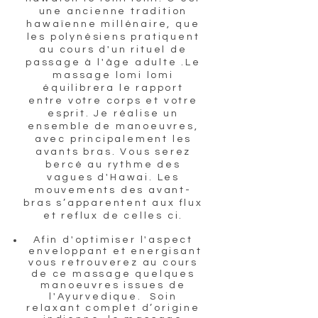
une ancienne tradition
hawaïenne millénaire, que
les polynésiens pratiquent
au cours d'un rituel de
passage à l'âge adulte .Le
massage lomi lomi
équilibrera le rapport
entre votre corps et votre
esprit. Je réalise un
ensemble de manoeuvres,
avec principalement les
avants bras. Vous serez
bercé au rythme des
vagues d'Hawai. Les
mouvements des avant-
bras s’apparentent aux flux
et reflux de celles ci.
Afin d'optimiser l'aspect
enveloppant et energisant
vous retrouverez au cours
de ce massage quelques
manoeuvres issues de
l'Ayurvedique. Soin
relaxant complet d’origine