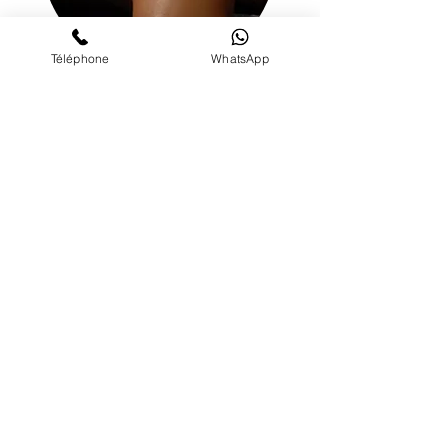
Téléphone
WhatsApp
LES CONTRES INDICATIONS :
grossesse (cela peut
occasionner fausses
couches, contractions...)
pathologies lourdes
(cancer...)
crises en general
(sciatique, lumbago...)
fievre
problemes de
peau,d'irritation
phlébite
POUR CE MASSAGE J'UTILISE :
Au choix: huiles
chauffées ou non.
Huile de massage 100%
naturelle neutre :
Amande douce