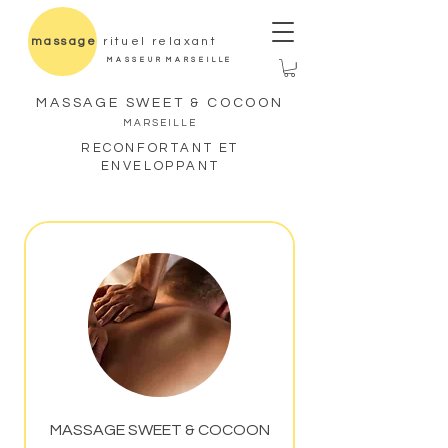
massage
rituel relaxant
M A S S E U R M A R S E I L L E
MASSAGE SWEET & COCOON
MARSEILLE
RECONFORTANT ET
ENVELOPPANT
MASSAGE SWEET & COCOON