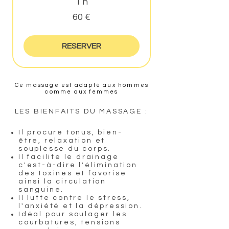
1 h
60
60 €
euros
RESERVER
Ce massage est adapté aux hommes
comme aux femmes
LES BIENFAITS DU MASSAGE :
Il procure tonus, bien-
être, relaxation et
souplesse du corps.
Il facilite le drainage
c'est-à-dire l'élimination
des toxines et favorise
ainsi la circulation
sanguine.
Il lutte contre le stress,
l'anxiété et la dépression.
Idéal pour soulager les
courbatures, tensions