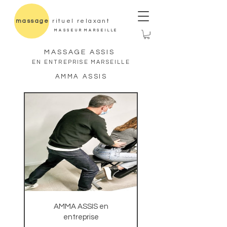
massage
rituel relaxant
M A S S E U R M A R S E I L L E
MASSAGE ASSIS
EN ENTREPRISE MARSEILLE
AMMA ASSIS
AMMA ASSIS en
entreprise