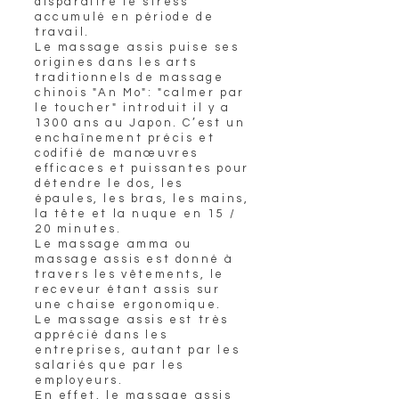
disparaître le stress
accumulé en période de
travail.
Le massage assis puise ses
origines dans les arts
traditionnels de massage
chinois "An Mo": "calmer par
le toucher" introduit il y a
1300 ans au Japon. C’est un
enchaînement précis et
codifié de manœuvres
efficaces et puissantes pour
détendre le dos, les
épaules, les bras, les mains,
la tête et la nuque en 15 /
20 minutes.
Le massage amma ou
massage assis est donné à
travers les vêtements, le
receveur étant assis sur
une chaise ergonomique.
Le massage assis est très
apprécié dans les
entreprises, autant par les
salariés que par les
employeurs.
En effet, le massage assis