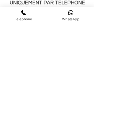
UNIQUEMENT PAR TELEPHONE
24H À l'AVANCE. SI VOUS NE
TROUVEZ AUCUN UN CRENEAUX
Téléphone
WhatsApp
HORAIRE CORRESPONDANT À
VOTRE SOUHAIT ALORS
CONTACTEZ MOI.
MASSAGE RITUEL RELAXANT
CONTACT
INFOS
MENTIONS LEGALES
TEL :
06 23 60 46 44
massagerituelrelaxant@outlook.co
m
17 rue venture 13001 Marseille
SUIVEZ-MOI