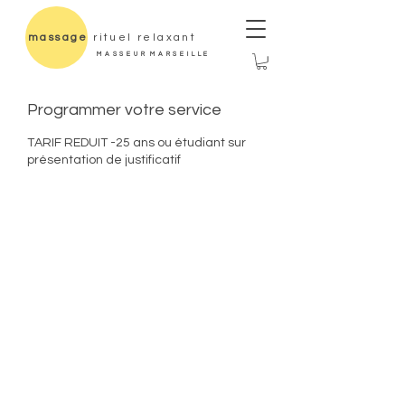
massage
rituel relaxant
M A S S E U R M A R S E I L L E
Programmer votre service
TARIF REDUIT -25 ans ou étudiant sur
présentation de justificatif