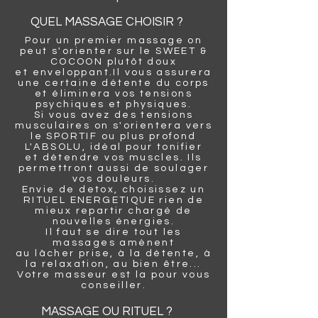
QUEL MASSAGE CHOISIR ?
Pour un premier massage on
peut s'orienter sur le SWEET &
COCOON plutôt
doux
et
enveloppant.Il vous assurera
une certaine
détente
du corps
et
éliminera vos tensions
psychiques et physiques.
Si vous avez des tensions
musculaires on s'orientera vers
le SPORTIF ou plus profond
L'ABSOLU, idéal
pour tonifier
et
détendre vos muscles. Ils
permettront aussi de soulager
vos douleurs.
Envie de detox, choisissez un
RITUEL ENERGETIQUE rien de
mieux repartir chargé de
nouvelles énergies.
Il faut se dire tout les
massages
amènent
au
lâcher
prise, à la
détente,
à
la
relaxation, au
bien
être
...
Votre masseur est la pour vous
conseiller.
MASSAGE OU RITUEL ?