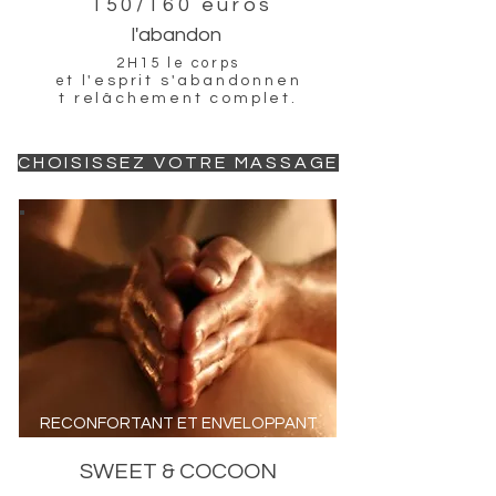
150/160 euros
l'abandon
2H15 le corps
et
l'esprit
s'abandonnen
t
relâchement
complet.
CHOISISSEZ VOTRE MASSAGE
RECONFORTANT ET ENVELOPPANT
SWEET & COCOON