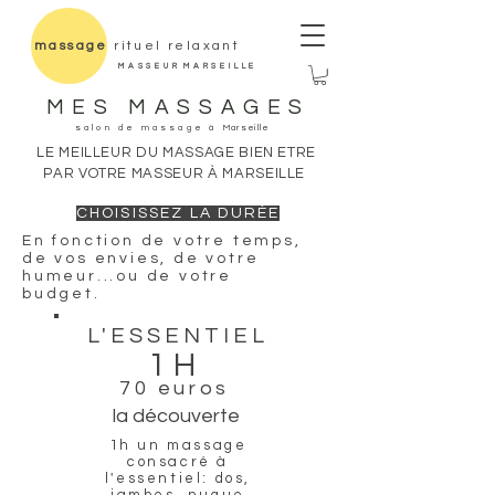
massage
rituel relaxant
M A S S E U R M A R S E I L L E
MES MASSAGES
salon de massage à
Marseille
LE MEILLEUR DU MASSAGE BIEN ETRE
PAR VOTRE MASSEUR À MARSEILLE
CHOISISSEZ
LA DURÉE
En fonction de votre
temps,
de
vos
envies, de
votre
humeur...ou de votre
budget.
L'ESSENTIEL
1H
70 euros
la
découverte
1h un massage
consacré à
l'essentiel: dos,
jambes, nuque