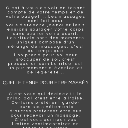
C'est à vous de voir en tenant
compte de votre temps et de
votre budget ... Les massages
sont fait pour
vous
détendre
,
dénouer
les
t
ensions
soulager votre corps
sans oublier votre esprit.
Les rituels sont des moments
uniques composé d'un
mélange de
massages, c'est
du
temps que
l'on
prend
pour
soi pour
s'occuper de soi, c'est
presque un soin.Le rituel est
un pur moment
d'évasion
et
de
légèreté
...
QUELLE TENUE POUR ETRE MASSÉ ?
C'est vous qui décidez !!!
le
principal
c'est
être
à l'aise.
Certains
préfèrent garder
leurs sous
vêtements
d'autres
préfèrent
être
nus
pour recevoir un massage.
C'est vous qui fixez vos
limites
vestimentaires
en